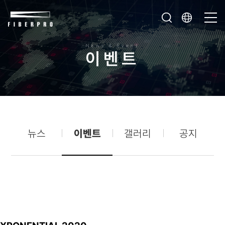
News & Event
이
벤
트
뉴스
이벤트
갤러리
공지