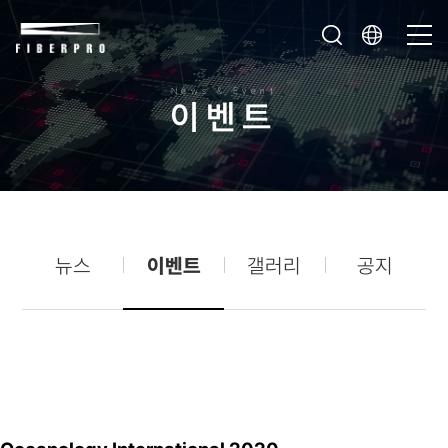
News & Event
이
벤
트
뉴스
이벤트
갤러리
공지