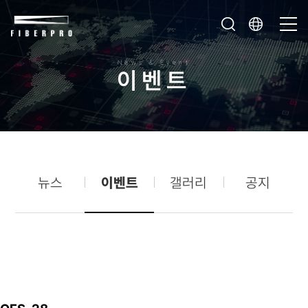
News & Event
이
벤
트
뉴스
이벤트
갤러리
공지