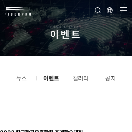
News & Event
이
벤
트
뉴스
이벤트
갤러리
공지