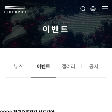
News & Event
이
벤
트
뉴스
이벤트
갤러리
공지