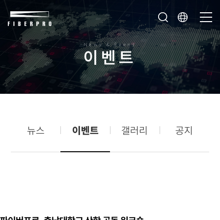
News & Event
이
벤
트
뉴스
이벤트
갤러리
공지