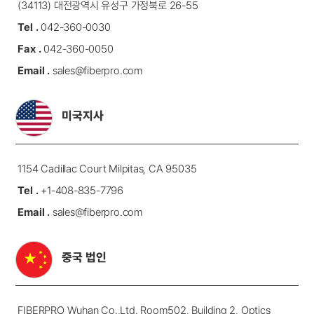
(34113) 대전광역시 유성구 가정북로 26-55
Tel .
042-360-0030
Fax .
042-360-0050
Email .
sales@fiberpro.com
미국지사
1154 Cadillac Court Milpitas, CA 95035
Tel .
+1-408-835-7796
Email .
sales@fiberpro.com
중국 법인
FIBERPRO Wuhan Co.,Ltd.
Room502, Building 2, Optics