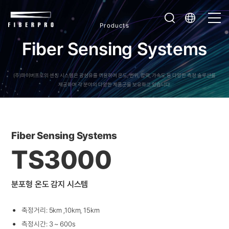
Products
F
i
b
e
r
S
e
n
s
i
n
g
S
y
s
t
e
m
s
(주)파이버프로의 센싱 시스템은 광섬유를 이용하여 온도, 변위, 압력, 가속도 등
다양한 측정 솔루션을
제공하며 각 분야의 다양한 제품군을 보유하고 있습니다.
Fiber Sensing Systems
TS3000
분포형 온도 감지 시스템
축정거리: 5km ,10km, 15km
측정시간: 3 ~ 600s