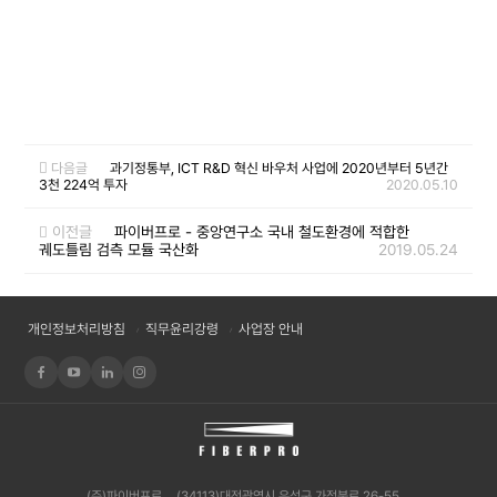
다음글
과기정통부, ICT R&D 혁신 바우처 사업에 2020년부터 5년간
3천 224억 투자
2020.05.10
이전글
파이버프로 - 중앙연구소 국내 철도환경에 적합한
궤도틀림 검측 모듈 국산화
2019.05.24
개인정보처리방침
직무윤리강령
사업장 안내
(주)파이버프로
(34113)대전광역시 유성구 가정북로 26-55