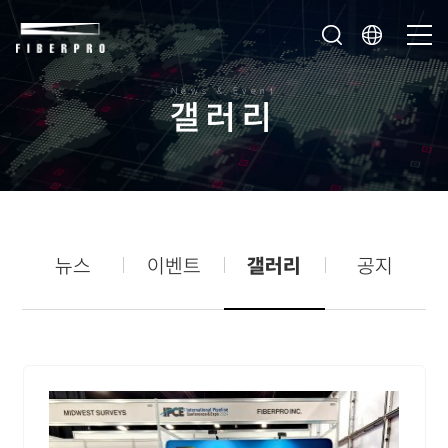
News & Event
갤
러
리
뉴스
이벤트
갤러리
공지