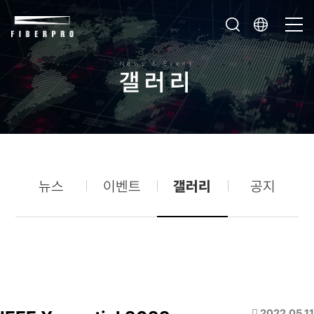
News & Event
갤
러
리
뉴스
이벤트
갤러리
공지
2022.05.11