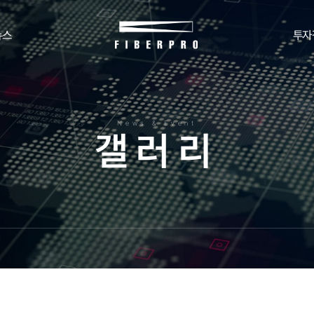
뉴스
투자
News & Event
갤
러
리