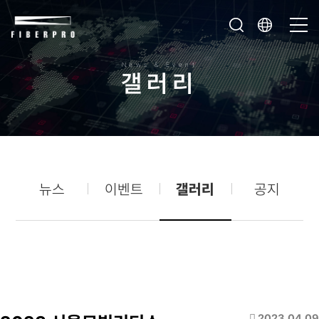
News & Event
갤
러
리
뉴스
이벤트
갤러리
공지
2023.04.09