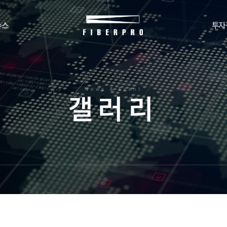
뉴스
투자
News & Event
갤
러
리