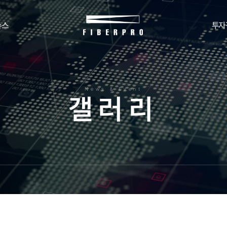
뉴스
투자
News & Event
갤
러
리