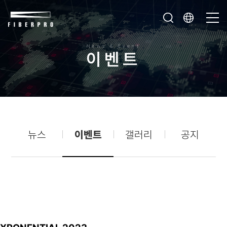
News & Event
이
벤
트
뉴스
이벤트
갤러리
공지