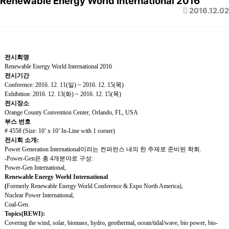
Renewable Energy World International 2016
2016.12.02
전시회명
Renewable Energy World International 2016
전시기간
Conference: 2016. 12. 11(
일
) ~ 2016. 12. 15(
목
)
Exhibition: 2016. 12. 13(
화
) ~ 2016. 12. 15(
목
)
전시장소
Orange County Convention Center, Orlando, FL, USA
부스
번
호
#
4558 (Size: 10’ x 10’ In-Line with 1 corner)
전시회 소개
:
Power Generation International
이라는
컨퍼런스
내의 한 주제로 준비된 학회
.
-Power-Gen
은 총
4
개분야로
구성
:
Power-Gen International,
Renewable Energy World International
(
Formerly Renewable Energy World Conference & Expo North America),
Nuclear Power International,
Coal-Gen.
Topics(REWI):
Covering the wind, solar, biomass, hydro, geothermal, ocean/tidal/wave, bio power, bio-