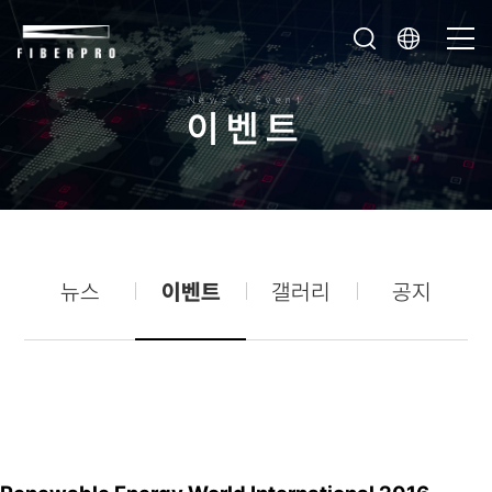
News & Event
이
벤
트
뉴스
이벤트
갤러리
공지