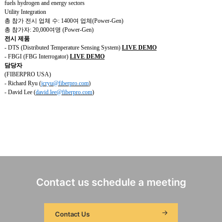
fuels hydrogen and energy sectors
Utility Integration
총 참가 전시 업체 수
: 1400
여 업체
(Power-Gen)
총 참가자
: 20,000
여명
(Power-Gen)
전시
제품
- DTS (Distributed Temperature Sensing System)
LIVE DEMO
- FBGI (FBG Interrogator)
LIVE DEMO
담당자
(FIBERPRO USA)
- Richard Ryu (
jcryu@fiberpro.com
)
- David Lee (
david.lee@fiberpro.com
)
Contact us schedule a meeting
Contact Us