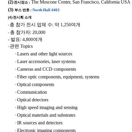
(2)
The Moscone Center, San Francisco, California USA
:
전시장소
(3)
North Hall 4463
부스
번
호 :
(4)
전시회 소개
총 참가 전시 업체 수
:
약
1,250
여개
-
총 참가자
: 20,000
-
- 발표
: 4,800
여개
관련
Topics
-
·
Lasers and other light sources
·
Laser accessories, laser systems
·
Cameras and CCD components
·
Fiber optic components, equipment, systems
·
Optical components
·
Communication
·
Optical detectors
·
High speed imaging and sensing
·
Optical materials and substrates
·
IR sources and detectors
·
Electronic imaging components