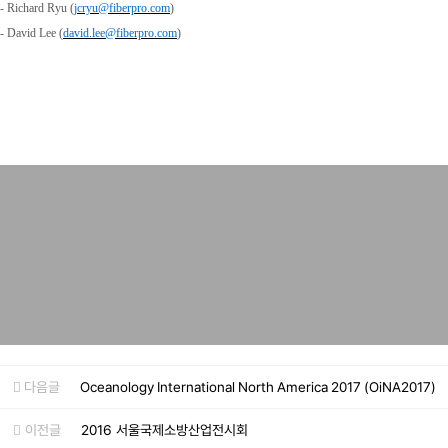
- Richard Ryu (
jcryu@fiberpro.com
)
- David Lee (
david.lee@fiberpro.com
)
다음글
Oceanology International North America 2017 (OiNA2017)
이전글
2016 서울국제소방산업전시회