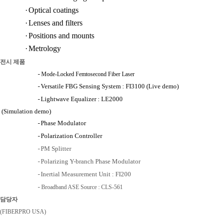
·
Optical coatings
·
Lenses and filters
·
Positions and mounts
·
Metrology
전시
제품
-
Mode-Locked Femtosecond
Fiber Laser
-
Versatile FBG Sensing System : FI3100 (Live demo)
-
Lightwave Equalizer : LE2000
(Simulation demo)
-
Phase Modulator
-
Polarization Controller
-
PM Splitter
-
Polarizing Y-branch Phase Modulator
-
Inertial Measurement Unit : FI200
-
Broadband ASE Source :
CLS-561
담당자
(FIBERPRO USA)