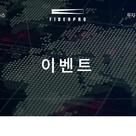
뉴스
투자
News & Event
이
벤
트