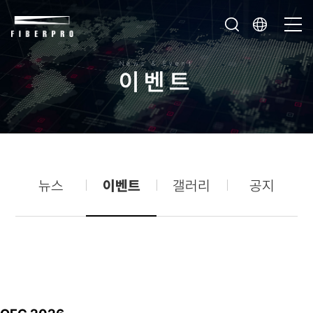
News & Event
이
벤
트
뉴스
이벤트
갤러리
공지