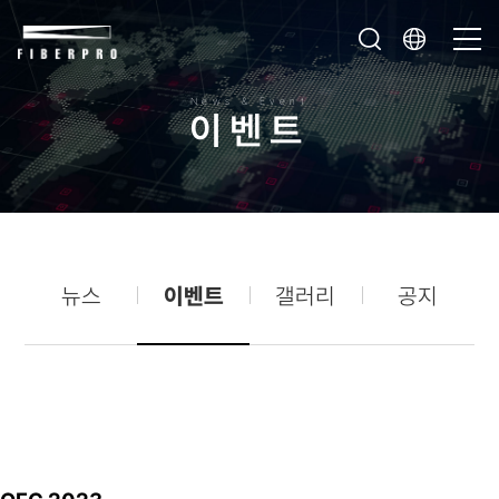
News & Event
이
벤
트
뉴스
이벤트
갤러리
공지