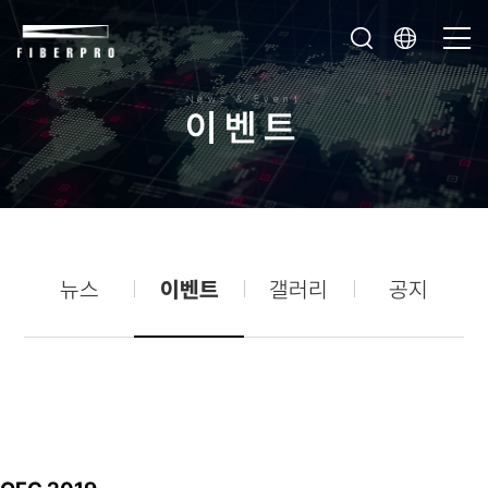
News & Event
이
벤
트
뉴스
이벤트
갤러리
공지