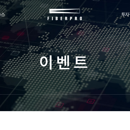
뉴스
투자
News & Event
이
벤
트