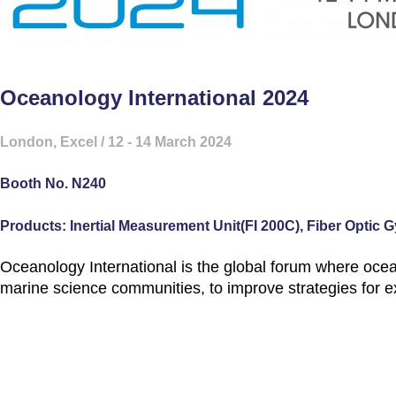
Oceanology International 2024
London, Excel / 12 - 14 March 2024
Booth No. N240
Products: Inertial Measurement Unit(FI 200C), Fiber Opti
Oceanology International is the global forum where oce
marine science communities, to improve strategies for e