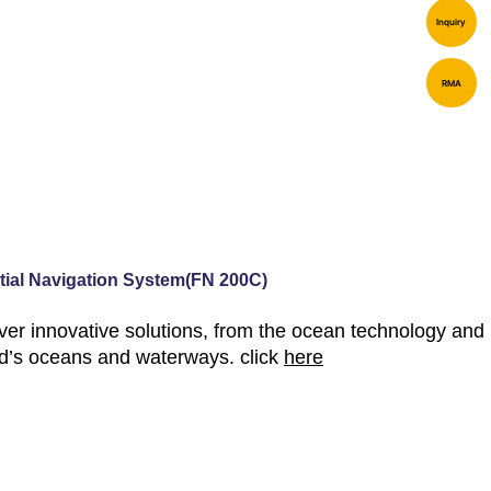
Inquiry
RMA
tial Navigation System(FN 200C)
er innovative solutions, from the ocean technology and
orld’s oceans and waterways.
click
here