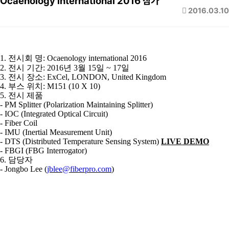
Ocaenology international 2016 참가
2016.03.10
1. 전시회 명: Ocaenology international 2016
2. 전시 기간: 2016년 3월 15일 ~ 17일
3. 전시 장소: ExCel, LONDON, United Kingdom
4. 부스 위치: M151 (10 X 10)
5. 전시 제품
- PM Splitter (Polarization Maintaining Splitter)
- IOC (Integrated Optical Circuit)
- Fiber Coil
- IMU (Inertial Measurement Unit)
- DTS (Distributed Temperature Sensing System)
LIVE DEMO
- FBGI (FBG Interrogator)
6. 담당자
- Jongbo Lee (
jblee@fiberpro.com
)