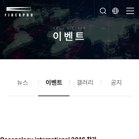
News & Event
이
벤
트
뉴스
이벤트
갤러리
공지