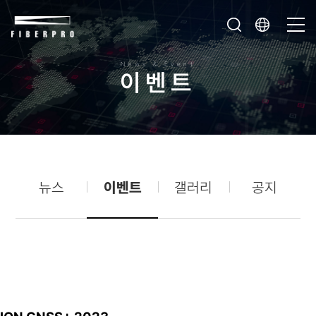
News & Event
이
벤
트
뉴스
이벤트
갤러리
공지