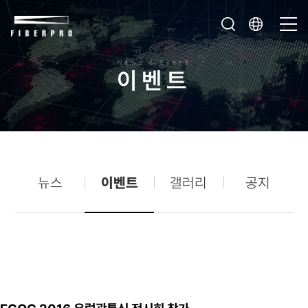
News & Event
이
벤
트
뉴스
이벤트
갤러리
공지