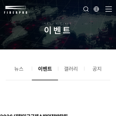
News & Event
이
벤
트
뉴스
이벤트
갤러리
공지