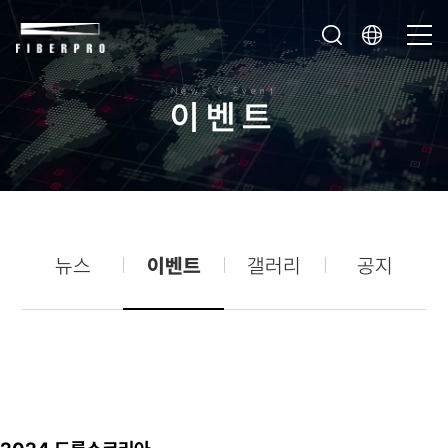
News & Event
이
벤
트
뉴스
이벤트
갤러리
공지