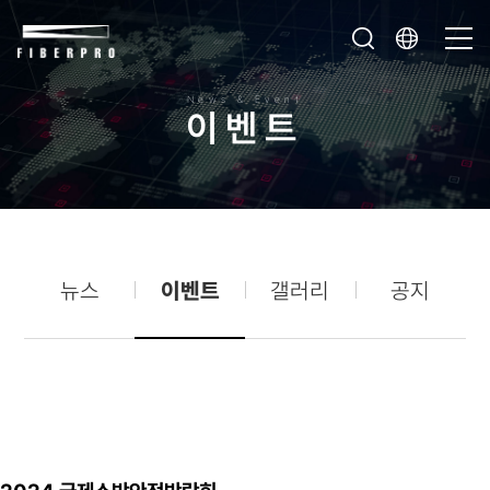
News & Event
이
벤
트
뉴스
이벤트
갤러리
공지