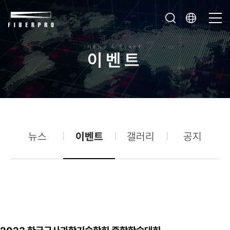
News & Event
이
벤
트
뉴스
이벤트
갤러리
공지