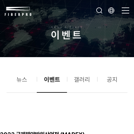
News & Event
이
벤
트
뉴스
이벤트
갤러리
공지