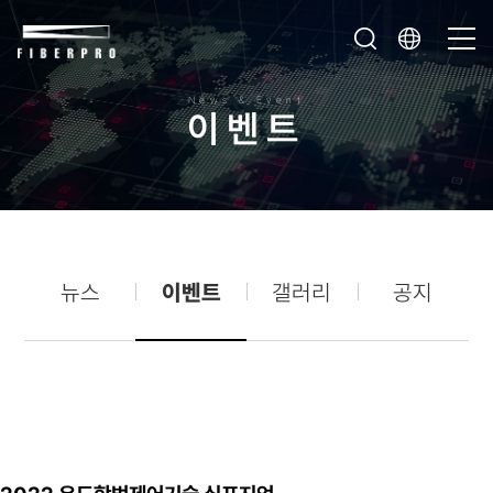
News & Event
이
벤
트
뉴스
이벤트
갤러리
공지