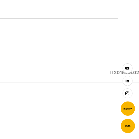
2015.05.02
Inquiry
RMA