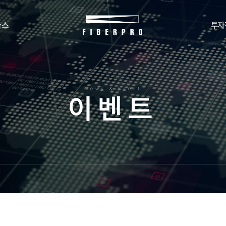
뉴스
투자
News & Event
이
벤
트