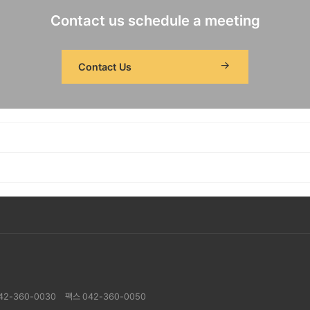
Contact us schedule a meeting
Contact Us
42-360-0030
팩스 042-360-0050