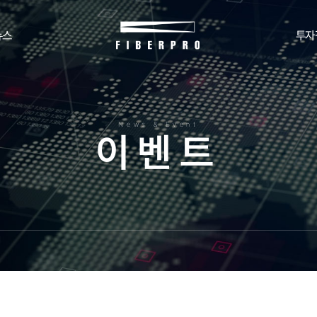
뉴스
투자
News & Event
이
벤
트