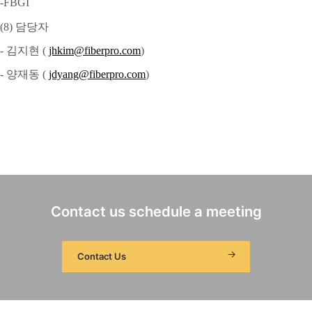
-FBGI
(8)
담당자
- 김지현 (
jhkim@fiberpro.com
)
- 양재동 (
jdyang@fiberpro.com
)
Contact us schedule a meeting
Contact Us