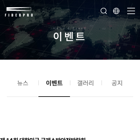
News & Event
이
벤
트
뉴스
이벤트
갤러리
공지