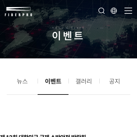
News & Event
이
벤
트
뉴스
이벤트
갤러리
공지